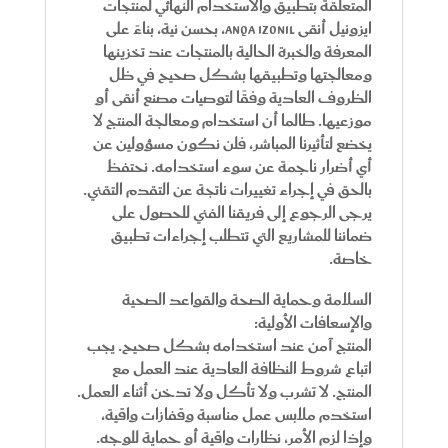
المتعلقة بتطبيق والاستخدام النهائي لمنتجات
ايزونيل أنقى ANQA IZONIL، بحسن نية، بناءً على
المعرفة والخبرة الحالية بالمنتجات عند تخزينها
ومعالجتها وتطبيقها بشكل صحيح في ظل
الظروف العادية وفقًا لتوصيات مصنع أنقى أو
موزعيها. طالما أن استخدام ومعالجة المنتج لا
يخضع لتأثيرنا المباشر، فلن نكون مسؤولين عن
أي أضرار ناجمة عن سوء استخدامه. نحتفظ
بالحق في إجراء تغييرات ناتجة عن التقدم التقني.
يرجى الرجوع إلى فريقنا الفني للحصول على
ضماننا للمشاريع التي تتطلب إجراءات تطبيق
خاصة.
السلامة وحماية الصحة والقواعد الصحية
والإسعافات الأولية:
المنتج آمن عند استخدامه بشكل صحيح. يجب
اتباع شروط النظافة العادية عند العمل مع
المنتج. لا تشرب ولا تأكل ولا تدخن أثناء العمل.
استخدم ملابس عمل مناسبة وقفازات واقية،
وإذا لزم الأمر، نظارات واقية أو حماية للوجه.