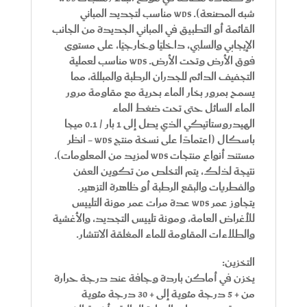
شبه المصنعة). WDS مناسب لتجديد المباني
القائمة أو التطبيق في المباني الجديدة من الجانب
الإيجابي والسلبي، داخليًا وخارجيًا، على مستوى
فوق الأرض وتحت الأرض. WDS مناسب لعملية
التجفيف الدائم للجدران الرطبة والمبللة، مما
يسمح بمرور بخار الماء بحرية مع مقاومة مرور
الماء السائل حتى تحت ضغط الماء
الهيدروستاتيكي الذي يصل إلى 1 بار / 0.1 ميجا
باسكال (اعتمادًا على نسخة منتج WDS - انظر
مستند أنواع منتجات WDS لمزيد من المعلومات).
نتيجة لذلك، يتم التخلص من تكوين العفن
والفطريات والبقع الرطبة أو ظاهرة التزهير.
يتجاوز عمر WDS عدة مرات عمر مونة التلييس
للأغراض العامة، ومونة تلييس التجديد، والأغشية
والطلاءات المقاومة للماء المغلقة الانتشار.
التخزين:
يخزن في أماكن باردة وجافة عند درجة حرارة
من + 5 درجة مئوية إلى + 30 درجة مئوية