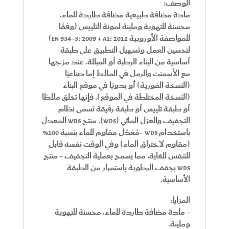
الوصف:
مادة مضافة طبيعية مضافة طاردة للماء،
محسنة للتهوية وملينة لمونة التلييس (وفقًا
للمواصفة الأوروبية
EN 934-3: 2009 + A1: 2012
)
لتحسين العمل وتسهيل التطبيق على طبقة
أساسية من البناء الرطبة أو المبللة. عند مزجها
مع الأسمنت والرمل في الملاط إما صناعيًا
(النسخة الفورية) أو يدويًا في موقع البناء
(النسخة المختلطة في الموقع)، فإنها تخلق ملاطًا
أو طبقة تلييس أو طبقة رقيقة تسمى نظام
التجفيف والعزل المائي (WDS). منتج WDS المعدل
باستخدام WDS -مُعَدِّل مقاوم للماء بنسبة 100%
(مقاوم لاختراق الماء) وفي الوقت نفسه قابل
للتنفس للغاية، مما يسمح بعملية التجفيف - منتج
WDS يجفف الرطوبة باستمرار من الطبقة
الأساسية.
المزايا:
- مادة مضافة طاردة للماء، محسنة للتهوية
وملينة.