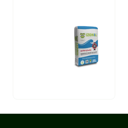
إيزونيل سِكِم كوت
أنقى إيزونيل إكسترا