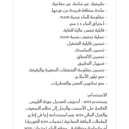
- طبيعية، غير سامة، غير صناعية.
- مادة مضافة فريدة من نوعها.
- مقاومة للماء بنسبة 100%.
- اختراق الماء ≤ 1 مم.
- قابلية تنفس عالية للغاية.
- عملية تجفيف بنسبة 100%.
- تحسين قابلية التشغيل.
- تحسين التماسك.
- تحسين الالتصاق.
- تسهيل التطبيق.
- تحسين مقاومة التشققات الصغيرة والرفيعة.
- منع تبلور الأملاح.
- منع تكوين العفن والفطريات.
الاستخدام:
يستخدم WDS - أديتيف لتعديل مونة التلييس
القائمة على الأسمنت والرمل إلى نظام التجفيف
والعزل المائي WDS. يتم استخدامه إما في إنتاج
الخلطات الجافة الصناعية (منتجات WDS الفورية)
أو كمادة مضافة في موقع البناء (منتجات WDS