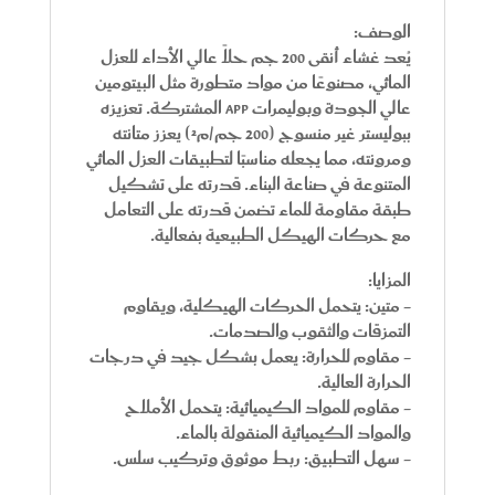
الوصف:
يُعد غشاء
أنقى 200 جم
حلاً عالي الأداء للعزل
المائي، مصنوعًا من مواد متطورة مثل البيتومين
عالي الجودة وبوليمرات APP المشتركة. تعزيزه
ببوليستر غير منسوج (200 جم/م²) يعزز متانته
ومرونته، مما يجعله مناسبًا لتطبيقات العزل المائي
المتنوعة في صناعة البناء. قدرته على تشكيل
طبقة مقاومة للماء تضمن قدرته على التعامل
مع حركات الهيكل الطبيعية بفعالية.
المزايا:
- متين: يتحمل الحركات الهيكلية، ويقاوم
التمزقات والثقوب والصدمات.
- مقاوم للحرارة: يعمل بشكل جيد في درجات
الحرارة العالية.
- مقاوم للمواد الكيميائية: يتحمل الأملاح
والمواد الكيميائية المنقولة بالماء.
- سهل التطبيق: ربط موثوق وتركيب سلس.